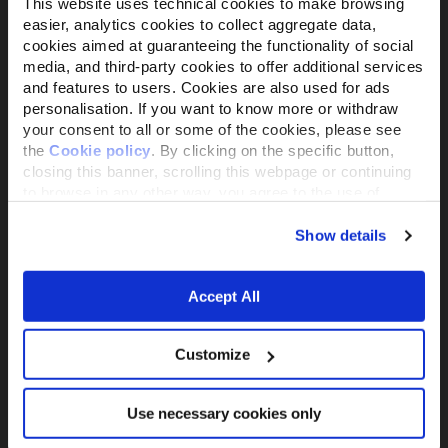
This website uses technical cookies to make browsing
easier, analytics cookies to collect aggregate data,
cookies aimed at guaranteeing the functionality of social
media, and third-party cookies to offer additional services
Il brand attivista 100% di proprietà della
and features to users. Cookies are also used for ads
Fondazione Capellino
personalisation. If you want to know more or withdraw
your consent to all or some of the cookies, please see
the
Cookie policy
. By clicking on the specific button,
Almo Nature Benefit S.p.A.
closing this banner, scrolling this webpage or continuing
Piazza dei Giustiniani 6
to browse in any other way, you agree to the use of
16123 Genova
cookies.
+39 010253541
Show details
P.IVA 02529870103
Accept All
PRODUCTS &
ACTIVISM
INGREDIENTS
Reintegration Economy
Alimenti Gatto
Customize
La nostra storia
Alimenti Cane
Activism
Catlitter
Companion For Life
Use necessary cookies only
Consiglio nutrizionale
Progetti per la
gatto
biodiversità