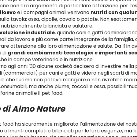
zione non era argomento di particolare attenzione per l’
ioevo
e i compagni animali venivano
nutriti con qual
ulla tavola: ossa, cipolle, cavolo o patate. Non esattame
nutrizionalmente bilanciata e salutare.
ivoluzione industriale
, quando cani e gatti cominciarono 
i da lavoro e più come parte integrante della famiglia,
re attenzione alla loro alimentazione e salute. Da lì in av
i di
grandi cambiamenti tecnologici e importanti sc
che in campo veterinario e in nutrizione.
no agli anni ’30 alcune società decisero di investire nella
li (commerciali) per cani e gatti e videro negli scarti di m
ello che l’uomo non poteva mangiare o non avrebbe mai
onsumabili, ma anche piume, zoccoli e ossa, possibili “nuov
arine animali e il pet food.
e di Almo Nature
t food ha sicuramente migliorato l’alimentazione dei nos
o alimenti completi e bilanciati per le loro esigenze, ma l