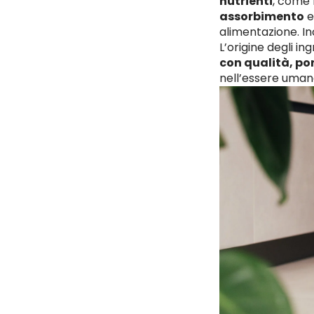
nutrienti
, come 
assorbimento
e
alimentazione. In
L’origine degli in
con qualità, po
nell’essere umano