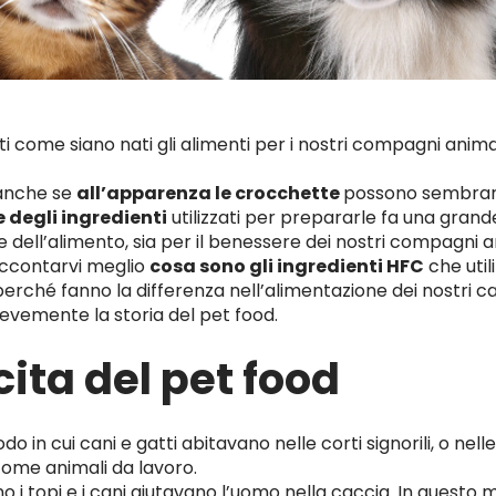
sti come siano nati gli alimenti per i nostri compagni anim
 anche se
all’apparenza le crocchette
possono sembrar
e degli ingredienti
utilizzati per prepararle fa una gran
le dell’alimento, sia per il benessere dei nostri compagni 
ccontarvi meglio
cosa sono gli ingredienti HFC
che util
perché fanno la differenza nell’alimentazione dei nostri can
evemente la storia del pet food.
ita del pet food
do in cui cani e gatti abitavano nelle corti signorili, o nel
ome animali da lavoro.
no i topi e i cani aiutavano l’uomo nella caccia. In quest