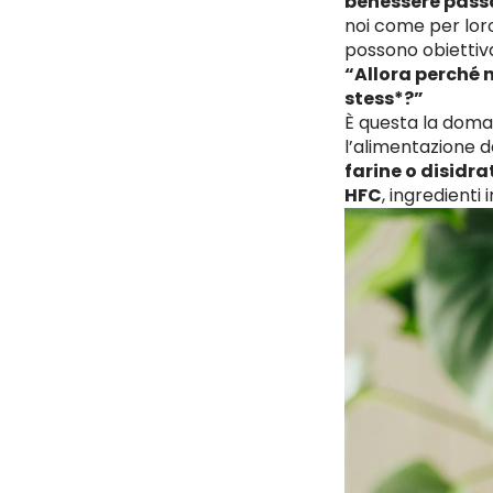
benessere pas
noi come per loro,
possono obiettiv
“Allora perché n
stess*?”
È questa la doma
l’alimentazione d
farine o disidra
HFC
, ingredienti