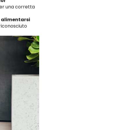
ior
er una corretta
,
alimentarsi
riconosciuto