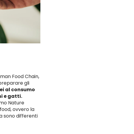
uman Food Chain,
 preparare gli
nei al consumo
 e gatti.
Almo Nature
 food, ovvero la
a sono differenti