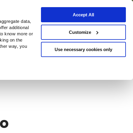
Accept All
aggregate data,
ffer additional
o
Dove acquistare
Customize
 to know more or
cking on the
other way, you
Use necessary cookies only
Continue
no