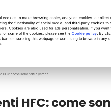
Almo Nature
Fondazione Capellino
REcommunity
l cookies to make browsing easier, analytics cookies to collect 
ng the functionality of social media, and third-party cookies to o
Companion for Life
Bando Companion for Life
Chi siam
sers. Cookies are also used for ads personalisation. If you want
ll or some of the cookies, please see the
Cookie policy
. By cli
is banner, scrolling this webpage or continuing to browse in any 
s.
c to your location.
ti HFC: come sono nati e perchè
nti HFC: come so