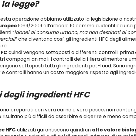
 la legge?
esta operazione abbiamo utilizzato la legislazione a nostro
uropeo
1069/2009 all’articolo 10 comma a, identifica una 
ienti “
idonei al consumo umano, ma non destinati al 
rciali
” che diventano così, gli ingredienti HFC degli alime
ure.
HFC
quindi vengono sottoposti a differenti controlli prima 
tri compagni animali. I controlli della filiera alimentare u
 vengono sottoposti tutti gli ingredienti pet-food. Sono ing
er e controlli hanno un costo maggiore rispetto agli ingredi
 degli ingredienti HFC
 sono preparati con vera carne e vero pesce, non conteng
isultano più difficili da assorbire e digerire e meno comple
sce HFC
utilizzati garantiscono quindi un
alto valore biolo