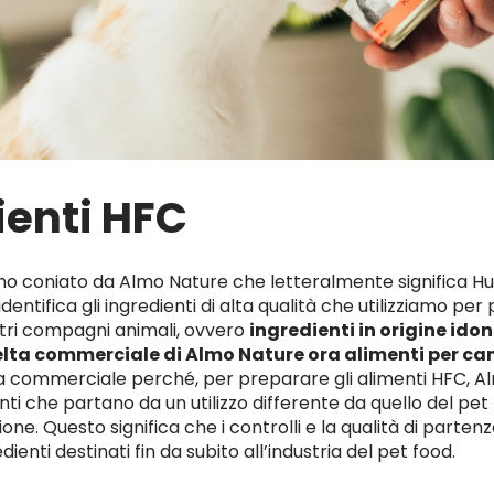
ienti HFC
o coniato da Almo Nature che letteralmente significa H
dentifica gli ingredienti di alta qualità che utilizziamo per
stri compagni animali, ovvero
ingredienti in origine ido
lta commerciale di Almo Nature ora alimenti per cani
ta commerciale perché, per preparare gli alimenti HFC, 
nti che partano da un utilizzo differente da quello del pet
ne. Questo significa che i controlli e la qualità di partenz
edienti destinati fin da subito all’industria del pet food.