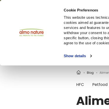
Cookie Preferences
This website uses technica
cookies aimed at guaranteei
Prodotti
services and features to u
withdraw your consent to a
specific button, closing th
agree to the use of cookie
Choose another country or region to see content specifi
Show details
Blog
Alimen
HFC
Petfood
Alime