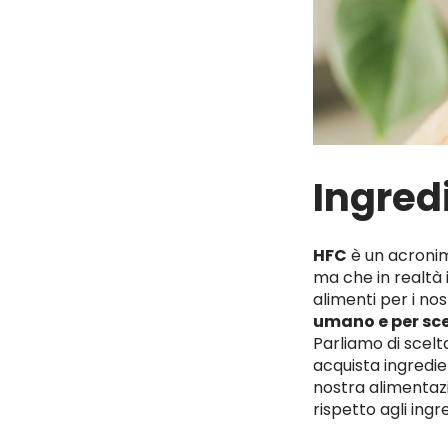
Ingred
HFC
è un acronim
ma che in realtà i
alimenti per i no
umano e per sce
Parliamo di scel
acquista ingredie
nostra alimentazio
rispetto agli ingr