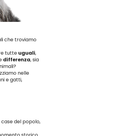
ali che troviamo
e tutte
uguali
,
de
differenza
, sia
animali?
izziamo nelle
i e gatti,
le case del popolo,
o momento storico