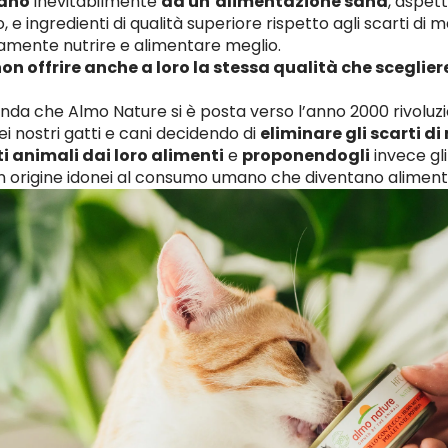
sano
inevitabilmente
da un’alimentazione sana
, aspet
 e ingredienti di qualità superiore rispetto agli scarti di 
amente nutrire e alimentare meglio.
on offrire anche a loro la stessa qualità che sceglier
nda che Almo Nature si è posta verso l’anno 2000 rivolu
ei nostri gatti e cani decidendo di
eliminare gli scarti d
ti animali dai loro alimenti
e
proponendogli
invece gl
 in origine idonei al consumo umano che diventano alimenti