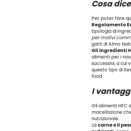
Cosa dice
Per poter fare qu
Regolamento E
tipologia di ingred
per motivi comme
gatti di Almo Nat
Gli ingredienti 
alimenti per i nos
successivi, a cui
questo tipo di it
food.
I vantaggi
Gli alimenti HFC
macellazione che r
nutrizionale.
La
carne e il pe