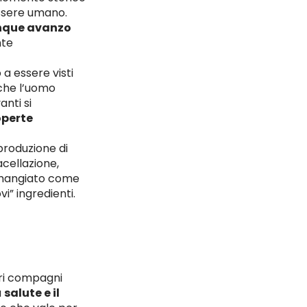
essere umano.
unque avanzo
nte
a essere visti
 che l’uomo
anti si
operte
 produzione di
acellazione,
 mangiato come
i” ingredienti.
tri compagni
a
salute e il