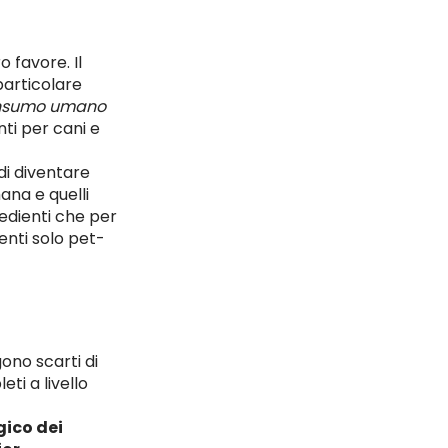
 favore. Il
particolare
consumo umano
nti per cani e
di diventare
mana e quelli
redienti che per
enti solo pet-
ono scarti di
ti a livello
gico dei