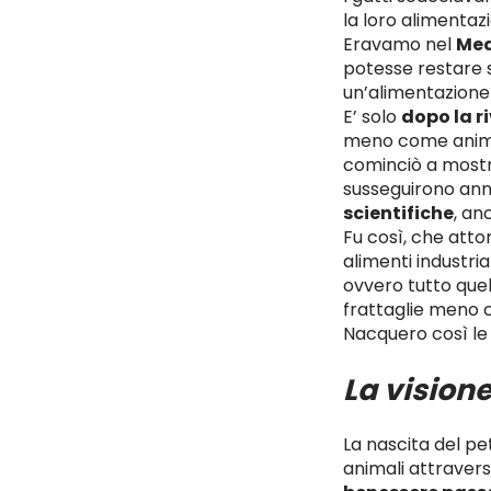
la loro alimenta
Eravamo nel
Med
potesse restare s
un’alimentazione 
E’ solo
dopo la r
meno come animal
cominciò a mostra
susseguirono ann
scientifiche
, an
Fu così, che attor
alimenti industria
ovvero tutto qu
frattaglie meno c
Nacquero così le f
La vision
La nascita del pe
animali attravers