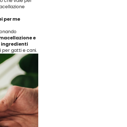
to che vale per
macellazione
ei per me
zionando
i macellazione e
i
ingredienti
 per gatti e cani.