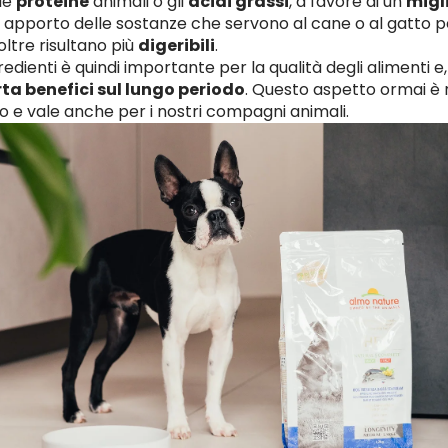
le
proteine
animali o gli
acidi grassi
, a favore di un
migl
 apporto delle sostanze che servono al cane o al gatto p
oltre risultano più
digeribili
.
gredienti è quindi importante per la qualità degli alimenti e
rta benefici sul lungo periodo
. Questo aspetto ormai è 
 e vale anche per i nostri compagni animali.