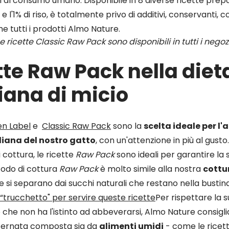
i al consumo umano. Disponibile in 8 diverse ricette prep
 l'1% di riso, è totalmente privo di additivi, conservanti, c
e tutti i prodotti Almo Nature.
e ricette Classic Raw Pack sono disponibili in tutti i negoz
tte Raw Pack nella diet
iana di micio
n Label
e
Classic Raw Pack
sono la
scelta ideale per l
iana del nostro gatto
, con un'attenzione in più al gusto
 cottura, le ricette
Raw Pack
sono ideali per garantire la 
todo di cottura
Raw Pack
è molto simile alla nostra
cottu
ce si separano dai succhi naturali che restano nella busti
“trucchetto" per servire queste ricette
Per rispettare la s
 che non ha l'istinto ad abbeverarsi, Almo Nature consigli
ternata
composta sia da
alimenti umidi
- come le ricet