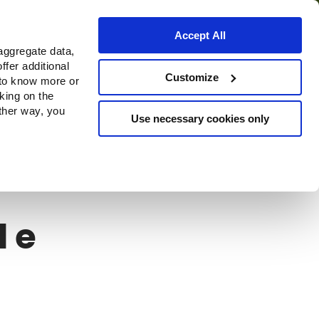
Accept All
aggregate data,
ffer additional
o
Dove acquistare
Customize
 to know more or
cking on the
other way, you
Use necessary cookies only
l e