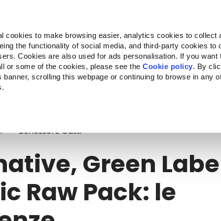
Almo Nature
Fondazione Capellino
REcommunity
l cookies to make browsing easier, analytics cookies to collect 
ng the functionality of social media, and third-party cookies to o
Companion for Life
Bando Companion for Life
Chi siam
sers. Cookies are also used for ads personalisation. If you want
ll or some of the cookies, please see the
Cookie policy
. By cli
is banner, scrolling this webpage or continuing to browse in any 
s.
ative, Green Label e Classic Raw Pack: le differenze
i
Benessere Gatti
native, Green Labe
ic Raw Pack: le
renze