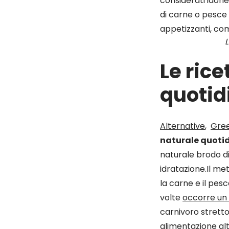
considerati idone
di carne o pesce e
appetizzanti, com
L
Le rice
quotid
Alternative
,
Gree
naturale quotid
naturale brodo di
idratazione.Il me
la carne e il pes
volte
occorre un 
carnivoro stretto
alimentazione al