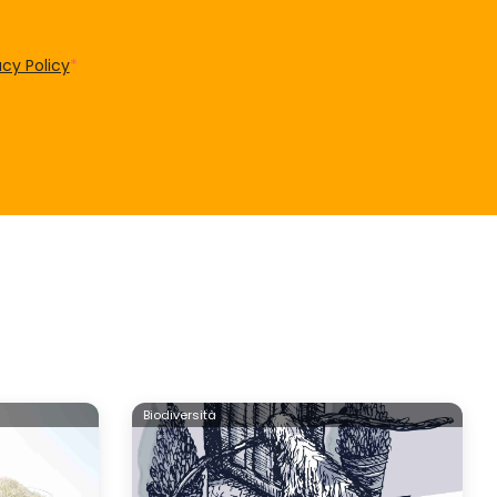
acy Policy
*
Biodiversità