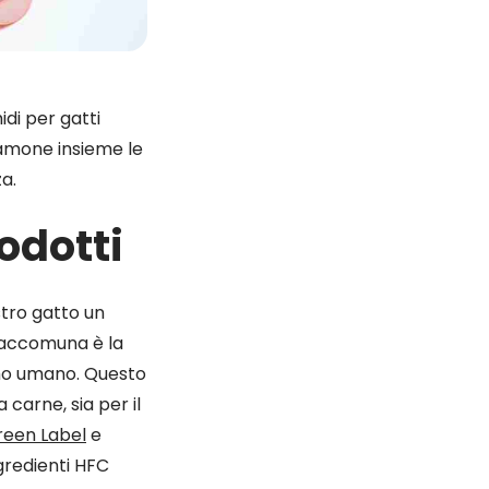
idi per gatti
amone insieme le
za.
rodotti
stro gatto un
e accomuna è la
sumo umano. Questo
 carne, sia per il
reen Label
e
ingredienti HFC