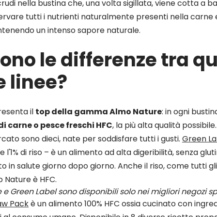
crudi nella bustina che, una volta sigillata, viene cotta a 
servare tutti i nutrienti naturalmente presenti nella carne
antenendo un intenso sapore naturale.
ono le differenze tra q
e linee?
esenta il
top della gamma Almo Nature
: in ogni busti
di carne o pesce freschi HFC
, la più alta qualità possibile
rcato sono dieci, nate per soddisfare tutti i gusti.
Green La
 l'1% di riso – è un alimento ad alta digeribilità, senza glut
 in salute giorno dopo giorno. Anche il riso, come tutti gli
o Nature è HFC.
 e Green Label sono disponibili solo nei migliori negozi sp
aw Pack
è un alimento 100% HFC ossia cucinato con ingredi