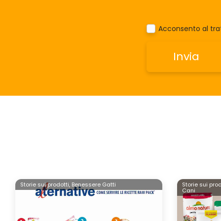
Acconsento al trat
Storie sui prodotti,
Benessere Gatti
Storie sui prod
Cani