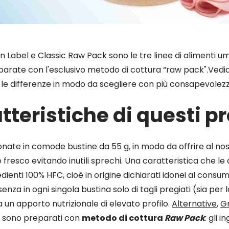
n Label e Classic Raw Pack sono le tre linee di alimenti um
arate con l'esclusivo metodo di cottura “raw pack".Vedi
 le differenze in modo da scegliere con più consapevolez
tteristiche di questi p
onate in comode bustine da 55 g, in modo da offrire al no
resco evitando inutili sprechi. Una caratteristica che l
redienti 100% HFC, cioè in origine dichiarati idonei al con
za in ogni singola bustina solo di tagli pregiati (sia per la
 un apporto nutrizionale di elevato profilo.
Alternative
,
G
sono preparati con
metodo di cottura
Raw Pack
: gli 