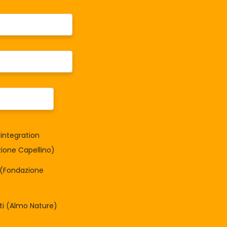
integration
one Capellino)
à (Fondazione
tti (Almo Nature)