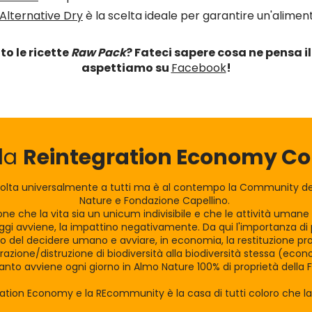
Alternative Dry
è la scelta ideale per garantire un'alime
to le ricette
Raw Pack
?
Fateci sapere cosa ne pensa il
aspettiamo su
Facebook
!
lla
Reintegration Economy 
olta universalmente a tutti ma è al contempo la Community dei
Nature e Fondazione Capellino.
zione che la vita sia un unicum indivisibile e che le attività uman
gi avviene, la impattino negativamente. Da qui l'importanza di po
tro del decidere umano e avviare, in economia, la restituzione pro
razione/distruzione di biodiversità alla biodiversità stessa (eco
nto avviene ogni giorno in Almo Nature 100% di proprietà della 
ration Economy e la REcommunity è la casa di tutti coloro che 