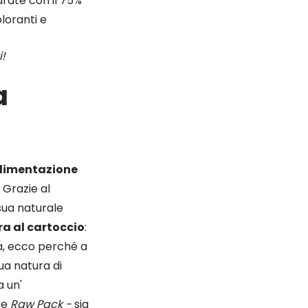
arate con il 75%
oloranti e
i!
a
'alimentazione
. Grazie al
sua naturale
ra al cartoccio
:
na, ecco perché a
ua natura di
a un'
te
Raw Pack -
sia