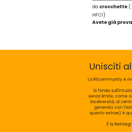
da
crocchette
(
HFC!)
Avete già prova
Unisciti a
La REcommunity è riv
Si fonda sull'intui
senza limite, come og
biodiversità, al cen
generato con l'est
quanto estrae) è qua
È la Reinteg