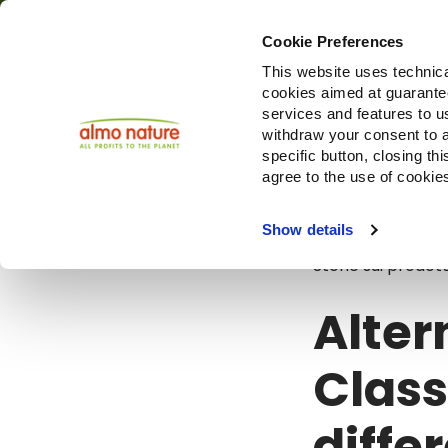
Cookie Preferences
This website uses technica
cookies aimed at guaranteei
Prodotti
services and features to u
withdraw your consent to a
specific button, closing th
agree to the use of cookie
Blog
Altern
Show details
Storie sui prodott
Alter
Class
diffe