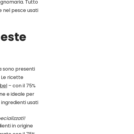
bagnomaria. Tutto
 e nel pesce usati
ueste
na sono presenti
. Le ricette
bel
– con il 75%
ine e ideale per
 ingredienti usati
ecializzati!
enti in origine