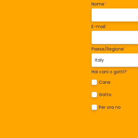
Nome
*
E-mail
*
Paese/Regione
*
Hai cani o gatti?
*
Cane
Gatto
Per ora no