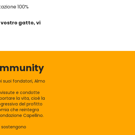
ntazione 100%
 vostro gatto, vi
Community
 suoi fondatori, Almo
e vissute e condotte
rtare la vita, cioè la
gressiva del profitto
nomia che reintegra
Fondazione Capellino.
la sostengono