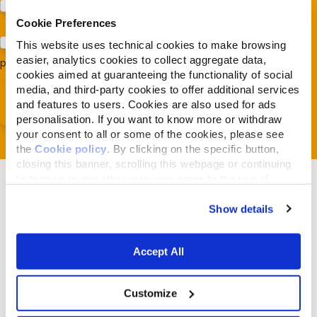
Prodotti (Almo Nature)
Cookie Preferences
Acconsento al trattamento dei miei dati e dichiaro di aver
This website uses technical cookies to make browsing
easier, analytics cookies to collect aggregate data,
preso visione della
Privacy Policy
*
cookies aimed at guaranteeing the functionality of social
media, and third-party cookies to offer additional services
and features to users. Cookies are also used for ads
personalisation. If you want to know more or withdraw
your consent to all or some of the cookies, please see
the
Cookie policy
. By clicking on the specific button,
closing this banner, scrolling this webpage or continuing
to browse in any other way, you agree to the use of
cookies.
Show details
Articoli correlati
Accept All
Customize