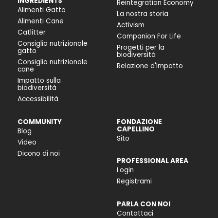
INGREDIENTS
Reintegration Economy
Alimenti Gatto
La nostra storia
Alimenti Cane
Activism
Catlitter
Companion For Life
Consiglio nutrizionale
Progetti per la
gatto
biodiversità
Consiglio nutrizionale
Relazione d'Impatto
cane
Impatto sulla
biodiversità
Accessibilità
COMMUNITY
FONDAZIONE
CAPELLINO
Blog
Sito
Video
Dicono di noi
PROFESSIONAL AREA
Login
Registrami
PARLA CON NOI
Contattaci