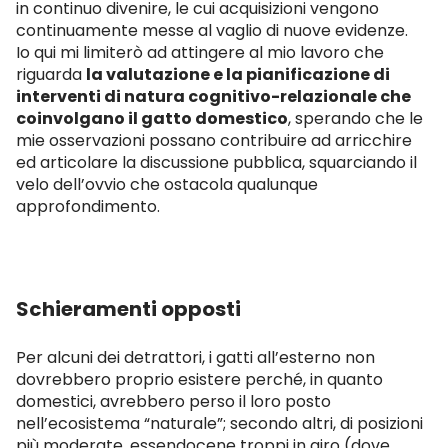
in continuo divenire, le cui acquisizioni vengono
continuamente messe al vaglio di nuove evidenze.
Io qui mi limiterò ad attingere al mio lavoro che
riguarda
la valutazione e la pianificazione di
interventi di natura cognitivo-relazionale che
coinvolgano il gatto domestico
, sperando che le
mie osservazioni possano contribuire ad arricchire
ed articolare la discussione pubblica, squarciando il
velo dell’ovvio che ostacola qualunque
approfondimento.
Schieramenti opposti
Per alcuni dei detrattori,
i gatti all’esterno non
dovrebbero proprio esistere perché, in quanto
domestici, avrebbero pe
rso il loro posto
nell’ecosistema “naturale”; secondo
altri
, di posizioni
più moderate, essendocene troppi in giro (dove