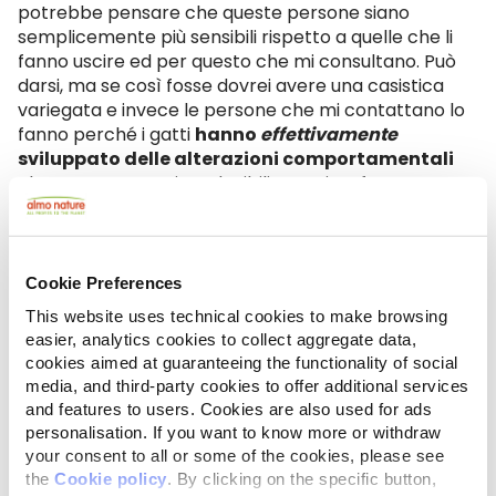
potrebbe pensare che queste persone siano
semplicemente più sensibili rispetto a quelle che li
fanno uscire ed per questo che mi consultano. Può
darsi, ma se così fosse dovrei avere una casistica
variegata e invece le persone che mi contattano lo
fanno perché i gatti
hanno
effettivamente
sviluppato delle alterazioni comportamentali
che sono spesso riconducibili proprio a forme
disfunzionali di adattamento al regime casalingo.
Qualcuno potrà dire che queste famiglie
non si
impegnano abbastanza per il loro gatto
ma mi
sento di difenderle a spada tratta: quando viene a
Cookie Preferences
mancare
corrispondenza
tra i bisogni di un animale e
This website uses technical cookies to make browsing
quel che l’ambiente fisico e sociale ha la
possibilità
easier, analytics cookies to collect aggregate data,
di offrire, la buona volontà può non bastare per
cookies aimed at guaranteeing the functionality of social
mantenere l’equilibrio psico-fisico.
media, and third-party cookies to offer additional services
and features to users. Cookies are also used for ads
personalisation. If you want to know more or withdraw
your consent to all or some of the cookies, please see
the
Cookie policy
. By clicking on the specific button,