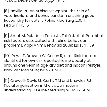
Vol.173
, December 2015, pp. 76-87
[8] Neville PF. An ethical viewpoint: the role of
veterinarians and behaviourists in ensuring good
husbandry for cats. J Feline Med Surg. 2004
Feb;6(1):43-8
[9] Amat M, Ruiz de la Torre JL, Fatjó J, et al. Potential
risk factors associated with feline behaviour
problems. Appl Anim Behav Sci 2009; 121: 134–139.
[10] Rowe E, Browne W, Casey R, et al. Risk factors
identified for owner-reported feline obesity at
around one year of age: dry diet and indoor lifestyle.
Prev Vet Med 2015; 121: 273–281.
[11] Crowell-Davis SL, Curtis TM and Knowles RJ.
Social organization in the cat: a modern
understanding. J Feline Med Surg 2004; 6: 19–28
----------------------------------------