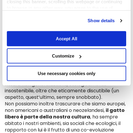
closing this banner, scrolling this webpage or continuing
to browse in any other way, you agree to the use of
cookies.
Show details
Accept All
Riformulare il problema
Customize
La tutela delle specie selvatiche non può passare dal
contenimento coatto del gatto domestico,
Use necessary cookies only
nemmeno se di proprietà, perché questa è una
misura non generalizzabile, etologicamente
insostenibile, oltre che eticamente discutibile (un
aspetto, quest’ultimo, sempre snobbato).
Non possiamo inoltre trascurare che siamo europei,
non americani o australiani o neozelandesi,
il gatto
libero è parte della nostra cultura
, ha sempre
abitato i nostri ambienti, sia sociali che ecologici, il
rapporto con lui è il frutto di una co-evoluzione