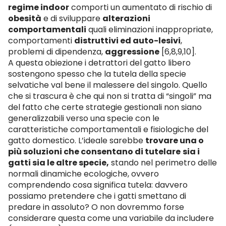
regime indoor
comporti un aumentato di rischio di
obesità
e di sviluppare
alterazioni
comportamentali
quali eliminazioni inappropriate,
comportamenti
distruttivi ed auto-lesivi
,
problemi di dipendenza,
aggressione
[6,8,9,10].
A questa obiezione i detrattori del gatto libero
sostengono spesso che la tutela della specie
selvatiche val bene il malessere del singolo. Quello
che si trascura è che qui non si tratta di “singoli” ma
del fatto che certe strategie gestionali non siano
generalizzabili verso una specie con le
caratteristiche comportamentali e fisiologiche del
gatto domestico. L’ideale sarebbe
trovare una o
più soluzioni che consentano di tutelare
sia i
gatti sia le altre specie,
stando nel perimetro delle
normali dinamiche ecologiche, ovvero
comprendendo cosa significa tutela: davvero
possiamo pretendere che i gatti smettano di
predare in assoluto? O non dovremmo forse
considerare questa come una variabile da includere