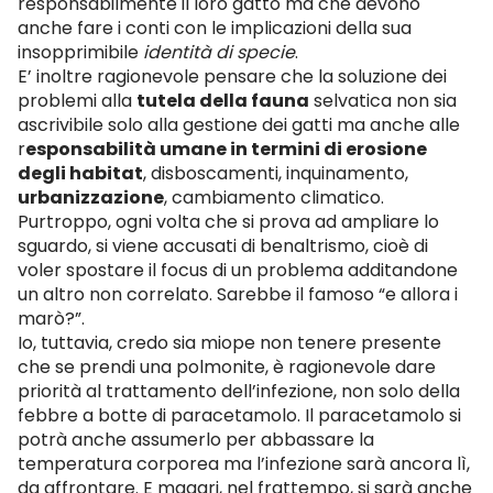
responsabilmente il loro gatto ma che devono
anche fare i conti con le implicazioni della sua
insopprimibile
identità di specie
.
E’ inoltre ragionevole pensare che la soluzione dei
problemi alla
tutela della fauna
selvatica non sia
ascrivibile solo alla gestione dei gatti ma anche alle
r
esponsabilità umane in termini di erosione
degli habitat
, disboscamenti, inquinamento,
urbanizzazione
, cambiamento climatico.
Purtroppo, ogni volta che si prova ad ampliare lo
sguardo, si viene accusati di benaltrismo, cioè di
voler spostare il focus di un problema additandone
un altro non correlato. Sarebbe il famoso “e allora i
marò?”.
Io, tuttavia, credo sia miope non tenere presente
che se prendi una polmonite, è ragionevole dare
priorità al trattamento dell’infezione, non solo della
febbre a botte di paracetamolo. Il paracetamolo si
potrà anche assumerlo per abbassare la
temperatura corporea ma l’infezione sarà ancora lì,
da affrontare. E magari, nel frattempo, si sarà anche