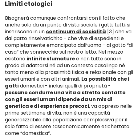
Limiti etologici
Bisognerà comunque confrontarsi con il fatto che
anche solo da un punto di vista sociale i gatti, tutti, si
inseriscono in un
continuum di socialità
[3] che va
dal gatto rinselvatichito - che vive di espedienti e
completamente emancipato dall’uomo - al gatto “di
casa” che sonnecchia sul nostro letto. Nel mezzo
esistono
infinite sfumature
e non tutte sono in
grado di adattarsi né ad un contesto casalingo né
tanto meno alla prossimità fisica e relazionale con gli
esseri umani e con altri animali.
La possibilità che i
gatti
domestici - inclusi quelli di proprietà -
possano condurre una vita a stretto contatto
con gli esseri umani dipende da un mix di
genetica e di esperienze precoci
, va appreso nelle
prime settimane di vita, non è una capacità
generalizzabile alla popolazione complessiva per il
solo fatto di essere tassonomicamente etichettata
come “domestica”.