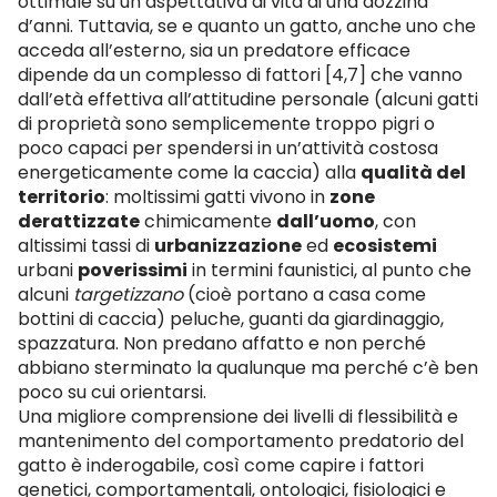
ottimale su un’aspettativa di vita di una dozzina
d’anni. Tuttavia, se e quanto un gatto, anche uno che
acceda all’esterno, sia un predatore efficace
dipende da un complesso di fattori [4,7] che vanno
dall’età effettiva all’attitudine personale (alcuni gatti
di proprietà sono semplicemente troppo pigri o
poco capaci per spendersi in un’attività costosa
energeticamente come la caccia) alla
qualità del
territorio
: moltissimi gatti vivono in
zone
derattizzate
chimicamente
dall’uomo
, con
altissimi tassi di
urbanizzazione
ed
ecosistemi
urbani
poverissimi
in termini faunistici, al punto che
alcuni
targetizzano
(cioè portano a casa come
bottini di caccia) peluche, guanti da giardinaggio,
spazzatura. Non predano affatto e non perché
abbiano sterminato la qualunque ma perché c’è ben
poco su cui orientarsi.
Una migliore comprensione dei livelli di flessibilità e
mantenimento del comportamento predatorio del
gatto è inderogabile, così come capire i fattori
genetici, comportamentali, ontologici, fisiologici e