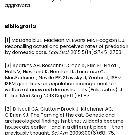
aggravata.
Bibliografia
[1] McDonald JL, Maclean M, Evans MR, Hodgson DJ.
Reconciling actual and perceived rates of predation
by domestic cats.
Ecol Evol
. 2015;5(14):2745-2753
[3] Sparkes AH, Bessant C, Cope K, Ellis SL, Finka L,
Halls V, Hiestand K, Horsford K, Laurence C,
MacFarlaine I, Neville PF, Stavisky J, Yeates J; ISFM.
ISFM guidelines on population management and
welfare of unowned domestic cats (Felis catus). J
Feline Med Surg. 2013 Sep;15(9):811-7.
[2] Driscoll CA, Clutton-Brock J, Kitchener AC,
O'Brien SJ. The Taming of the cat. Genetic and
archaeological findings hint that wildcats became
housecats earlier--and in a different place--than
previously thought.
Sci Am
. 2009;300(6):68-75.