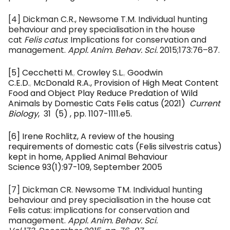
[4] Dickman C.R., Newsome T.M. Individual hunting
behaviour and prey specialisation in the house
cat
Felis catus
: Implications for conservation and
management.
Appl. Anim. Behav. Sci.
2015;173:76–87.
[5] Cecchetti M.
,
Crowley S.L.
,
Goodwin
C.E.D.
,
McDonald R.A., Provision of High Meat Content
Food and Object Play Reduce Predation of Wild
Animals by Domestic Cats Felis catus (2021)
Current
Biology
, 31 (5) , pp. 1107-1111.e5.
[6] Irene Rochlitz, A review of the housing
requirements of domestic cats (Felis silvestris catus)
kept in home, Applied Animal Behaviour
Science 93(1):97-109, September 2005
[7] Dickman CR. Newsome TM. Individual hunting
behaviour and prey specialisation in the house cat
Felis catus: implications for conservation and
management.
Appl. Anim. Behav. Sci.