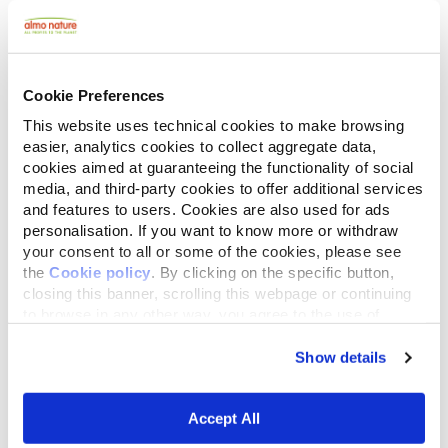
Cookie Preferences
Alternativa: Lasciare il gatto a casa della/del
This website uses technical cookies to make browsing
cat-sitter
easier, analytics cookies to collect aggregate data,
cookies aimed at guaranteeing the functionality of social
media, and third-party cookies to offer additional services
and features to users. Cookies are also used for ads
personalisation. If you want to know more or withdraw
Un'altra opzione è lasciare il gatto a casa
your consent to all or some of the cookies, please see
della/del cat sitter. Il gatto dovrà abituarsi al
the
Cookie policy
. By clicking on the specific button,
closing this banner, scrolling this webpage or continuing
nuovo ambiente ma, in questo modo, avrà più
to browse in any other way, you agree to the use of
contatti umani. Questa è un'ottima opzione per i
cookies.
gatti che non si stressano a vivere in ambienti
Show details
differenti rispetto alla loro casa. Assicurati solo
di organizzare alcuni appunti da lasciare a chi
Accept All
se ne occuperà sulle abitudini del gatto. Se