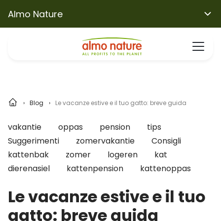
Almo Nature
Blog
Le vacanze estive e il tuo gatto: breve guida
vakantie
oppas
pension
tips
Suggerimenti
zomervakantie
Consigli
kattenbak
zomer
logeren
kat
dierenasiel
kattenpension
kattenoppas
Le vacanze estive e il tuo
gatto: breve guida