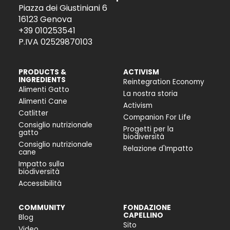
Piazza dei Giustiniani 6
16123 Genova
+39 010253541
P.IVA 02529870103
PRODUCTS &
ACTIVISM
INGREDIENTS
Reintegration Economy
Alimenti Gatto
La nostra storia
Alimenti Cane
Activism
Catlitter
Companion For Life
Consiglio nutrizionale
Progetti per la
gatto
biodiversità
Consiglio nutrizionale
Relazione d'Impatto
cane
Impatto sulla
biodiversità
Accessibilità
COMMUNITY
FONDAZIONE
CAPELLINO
Blog
Sito
Video