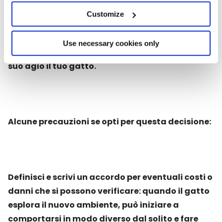
scegli questa opzione, assicurati di portare
Customize
alcuni oggetti familiari di casa come: coperte,
cucce, giocattoli e il suo tiragraffi, questo
Use necessary cookies only
creerà odori familiari e aiuterà a far sentire a
suo agio il tuo gatto.
Alcune precauzioni se opti per questa decisione:
Definisci e scrivi un accordo per eventuali costi o
danni che si possono verificare: quando il gatto
esplora il nuovo ambiente, può iniziare a
comportarsi in modo diverso dal solito e fare