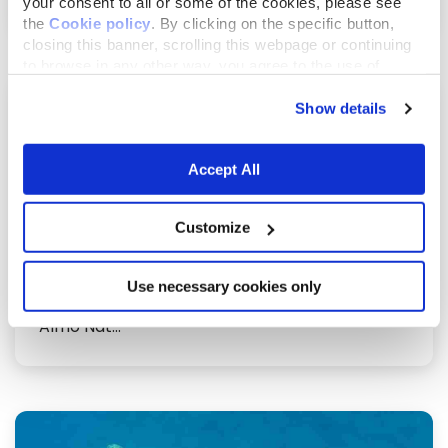
your consent to all or some of the cookies, please see
the
Cookie policy
. By clicking on the specific button,
closing this banner, scrolling this webpage or continuing
to browse in any other way, you agree to the use of
cookies.
Show details
Accept All
Customize
dicembre 17, 2019
Use necessary cookies only
Nuovo progetto: la Fondazione Capellino e
Almo Nat...