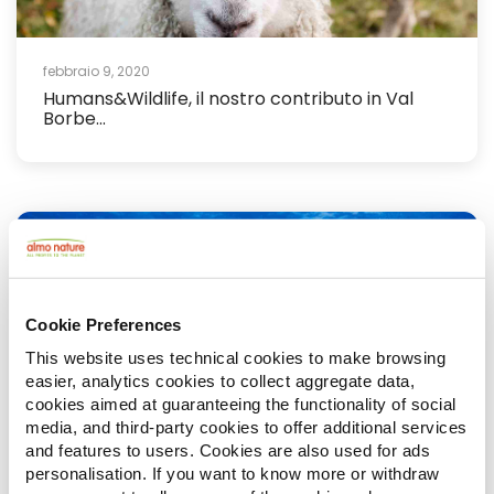
febbraio 9, 2020
Humans&Wildlife, il nostro contributo in Val
Borbe...
Cookie Preferences
This website uses technical cookies to make browsing
easier, analytics cookies to collect aggregate data,
cookies aimed at guaranteeing the functionality of social
media, and third-party cookies to offer additional services
gennaio 8, 2020
and features to users. Cookies are also used for ads
Aggiornamento: Progetto “Nate Libere” -
personalisation. If you want to know more or withdraw
L’energia ...