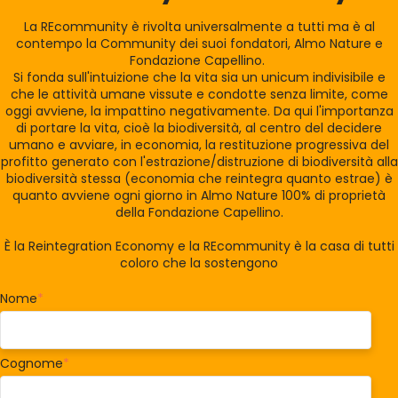
La REcommunity è rivolta universalmente a tutti ma è al
contempo la Community dei suoi fondatori, Almo Nature e
Fondazione Capellino.
Si fonda sull'intuizione che la vita sia un unicum indivisibile e
che le attività umane vissute e condotte senza limite, come
oggi avviene, la impattino negativamente. Da qui l'importanza
di portare la vita, cioè la biodiversità, al centro del decidere
umano e avviare, in economia, la restituzione progressiva del
profitto generato con l'estrazione/distruzione di biodiversità alla
biodiversità stessa (economia che reintegra quanto estrae) è
quanto avviene ogni giorno in Almo Nature 100% di proprietà
della Fondazione Capellino.
È la Reintegration Economy e la REcommunity è la casa di tutti
coloro che la sostengono
Nome
*
Cognome
*