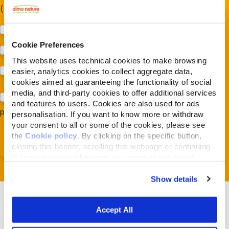
(Almonature - Fondazione Capellino)
Protezione della biodiversità (Fondazione Capellino)
Cookie Preferences
Protezione dei cani e dei gatti (Almo Nature)
This website uses technical cookies to make browsing
Prodotti (Almo Nature)
easier, analytics cookies to collect aggregate data,
cookies aimed at guaranteeing the functionality of social
media, and third-party cookies to offer additional services
Acconsento al trattamento dei miei dati e dichiaro di aver
and features to users. Cookies are also used for ads
preso visione della
Privacy Policy
*
personalisation. If you want to know more or withdraw
your consent to all or some of the cookies, please see
the
Cookie policy
. By clicking on the specific button,
closing this banner, scrolling this webpage or continuing
to browse in any other way, you agree to the use of
cookies.
Show details
Accept All