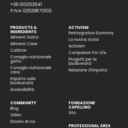
+39 010253541
P.IVA 02529870103
PRODUCTS &
ACTIVISM
INGREDIENTS
Reintegration Economy
Alimenti Gatto
La nostra storia
Alimenti Cane
Activism
Catlitter
Companion For Life
Consiglio nutrizionale
Progetti per la
gatto
biodiversità
Consiglio nutrizionale
Relazione d'Impatto
cane
Impatto sulla
biodiversità
Accessibilità
COMMUNITY
FONDAZIONE
CAPELLINO
Blog
Sito
Video
Dicono di noi
PROFESSIONAL AREA