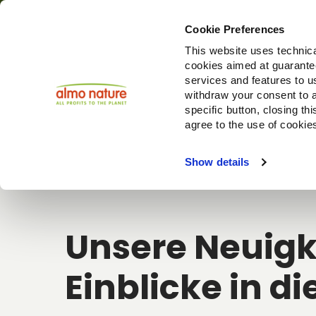
Cookie Preferences
This website uses technica
cookies aimed at guaranteei
Produ
services and features to u
withdraw your consent to a
specific button, closing th
agree to the use of cookie
Choose another country or region to see content specifi
Show details
Unsere Neuigk
Einblicke in di