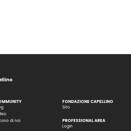
ellino
OMMUNITY
FONDAZIONE CAPELLINO
og
Sito
deo
cono di noi
PROFESSIONAL AREA
Login