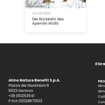
Juni 23, 2022
Die Rückkehr des
Apennin Wolfs
Il br
Almo Nature Benefit S.p.A.
PRO
Piazza dei Giustiniani 6
Alim
16123 Genova
Alim
+39 010253541
Catl
P.IVA 02529870103
Cons