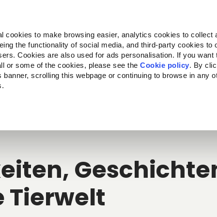
Almo Nature
Fondazione Capellino
REcommunity
l cookies to make browsing easier, analytics cookies to collect 
ng the functionality of social media, and third-party cookies to o
kte
Companion for Life
Ausschreibung
Über uns
sers. Cookies are also used for ads personalisation. If you want
ll or some of the cookies, please see the
Cookie policy
. By cli
is banner, scrolling this webpage or continuing to browse in any 
s.
c to your location.
eiten, Geschichten
e Tierwelt