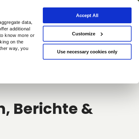
Accept All
aggregate data,
ffer additional
Bezugsquellen
Customize
 to know more or
cking on the
other way, you
Use necessary cookies only
Continue
, Berichte &