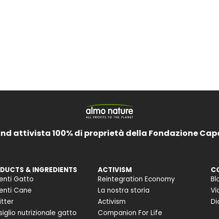
and attivista 100% di proprietà della Fondazione Cap
DUCTS & INGREDIENTS
ACTIVISM
C
enti Gatto
Reintegration Economy
Bl
enti Cane
La nostra storia
Vi
itter
Activism
Di
iglio nutrizionale gatto
Companion For Life