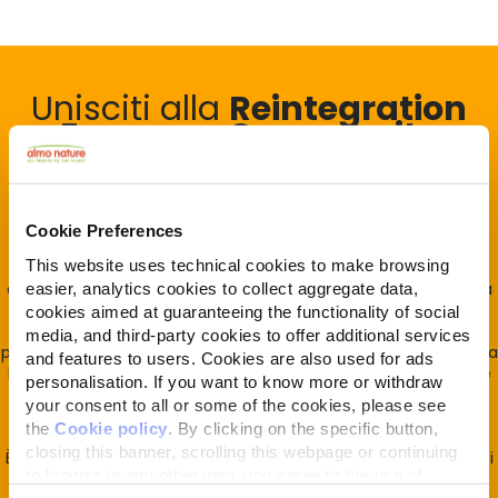
Unisciti alla
Reintegration
Economy Community
La REcommunity è rivolta universalmente a tutti ma è al
contempo la Community dei suoi fondatori, Almo Nature e
Fondazione Capellino.
Cookie Preferences
Si fonda sull'intuizione che la vita sia un unicum indivisibile e
This website uses technical cookies to make browsing
che le attività umane vissute e condotte senza limite, come
easier, analytics cookies to collect aggregate data,
oggi avviene, la impattino negativamente. Da qui l'importanza
di portare la vita, cioè la biodiversità, al centro del decidere
cookies aimed at guaranteeing the functionality of social
umano e avviare, in economia, la restituzione progressiva del
media, and third-party cookies to offer additional services
profitto generato con l'estrazione/distruzione di biodiversità alla
and features to users. Cookies are also used for ads
biodiversità stessa (economia che reintegra quanto estrae) è
personalisation. If you want to know more or withdraw
quanto avviene ogni giorno in Almo Nature 100% di proprietà
your consent to all or some of the cookies, please see
della Fondazione Capellino.
the
Cookie policy
. By clicking on the specific button,
closing this banner, scrolling this webpage or continuing
È la Reintegration Economy e la REcommunity è la casa di tutti
to browse in any other way, you agree to the use of
coloro che la sostengono
cookies.