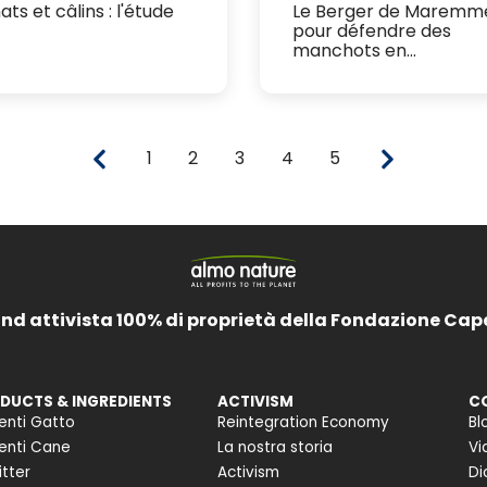
ats et câlins : l'étude
Le Berger de Maremm
pour défendre des
manchots en...
1
2
3
4
5
and attivista 100% di proprietà della Fondazione Cap
DUCTS & INGREDIENTS
ACTIVISM
C
enti Gatto
Reintegration Economy
Bl
enti Cane
La nostra storia
Vi
itter
Activism
Di