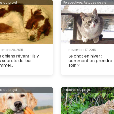
es du projet
Perspectives,
Astuces de vie
embre 20, 2015
novembre 17, 2015
s chiens rêvent-ils ?
Le chat en hiver :
s secrets de leur
comment en prendre
mmei...
soin ?
es du projet
Histoires du projet