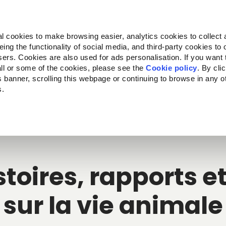
Almo Nature
Fondazione Capellino
REcommunity
l cookies to make browsing easier, analytics cookies to collect 
ng the functionality of social media, and third-party cookies to o
cts
Companion for Life
Call for Projects
About us
sers. Cookies are also used for ads personalisation. If you want
ll or some of the cookies, please see the
Cookie policy
. By cli
is banner, scrolling this webpage or continuing to browse in any 
s.
c to your location.
stoires, rapports 
sur la vie animale