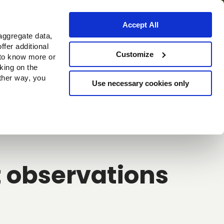
Accept All
aggregate data,
ffer additional
Where to buy
Customize
 to know more or
cking on the
other way, you
Use necessary cookies only
Continue
et observations