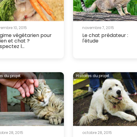
embre 10, 2015
novembre 7, 2015
gime végétarien pour
Le chat prédateur :
ien et chat ?
l'étude
spectez l...
es du projet
Histoires du projet
obre 28, 2015
octobre 28, 2015