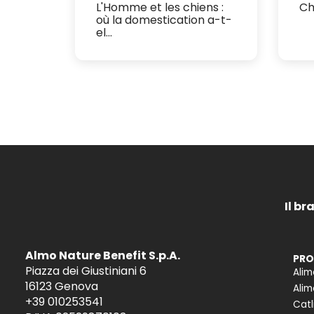
L'Homme et les chiens :
Ch
où la domestication a-t-
el...
Il br
Almo Nature Benefit S.p.A.
PRO
Piazza dei Giustiniani 6
Alim
16123 Genova
Alim
+39 010253541
Catl