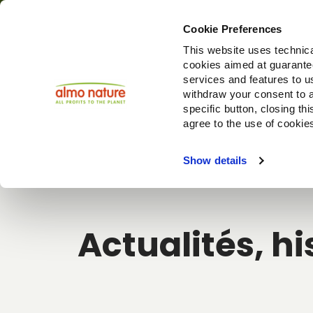
Cookie Preferences
This website uses technica
cookies aimed at guaranteei
Produ
services and features to u
withdraw your consent to a
specific button, closing th
agree to the use of cookie
Choose another country or region to see content specifi
Show details
Actualités, hi