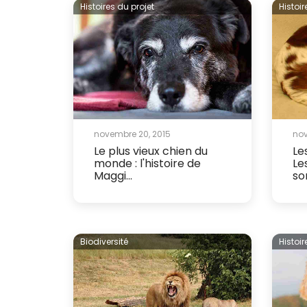
Histoires du projet
Histoir
novembre 20, 2015
nov
Le plus vieux chien du
Le
monde : l'histoire de
Le
Maggi...
so
Biodiversité
Histoir