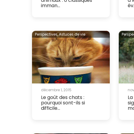
animaux : 6 classiques
à 
imman...
év.
Perspectives,
Astuces de vie
Perspe
décembre 1, 2015
nov
Le goût des chats :
La
pourquoi sont-ils si
si
difficile...
mo