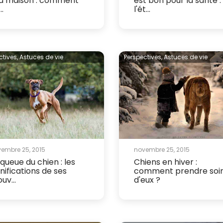
la maison : comment
est bon pour la santé :
..
l'ét...
ctives,
Astuces de vie
Perspectives,
Astuces de vie
embre 25, 2015
novembre 25, 2015
 queue du chien : les
Chiens en hiver :
gnifications de ses
comment prendre soi
uv...
d'eux ?