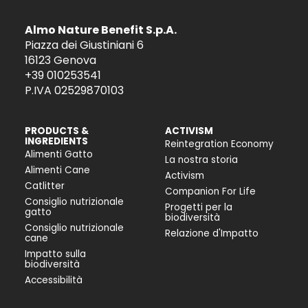
Almo Nature Benefit S.p.A.
Piazza dei Giustiniani 6
16123 Genova
+39 010253541
P.IVA 02529870103
PRODUCTS &
ACTIVISM
INGREDIENTS
Reintegration Economy
Alimenti Gatto
La nostra storia
Alimenti Cane
Activism
Catlitter
Companion For Life
Consiglio nutrizionale
Progetti per la
gatto
biodiversità
Consiglio nutrizionale
Relazione d'Impatto
cane
Impatto sulla
biodiversità
Accessibilità