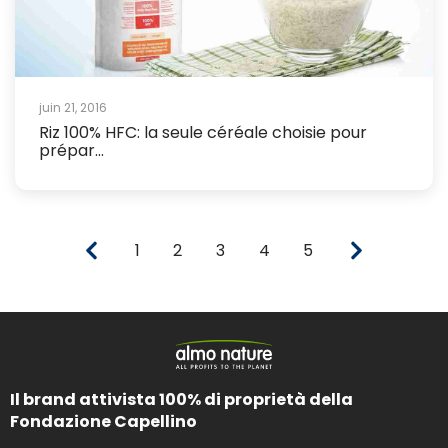
juin 21, 2016
Riz 100% HFC: la seule céréale choisie pour
prépar...
1
2
3
4
5
Il brand attivista 100% di proprietà della
Fondazione Capellino