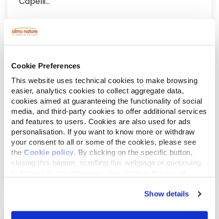
Capelli...
Cookie Preferences
This website uses technical cookies to make browsing
easier, analytics cookies to collect aggregate data,
cookies aimed at guaranteeing the functionality of social
media, and third-party cookies to offer additional services
and features to users. Cookies are also used for ads
personalisation. If you want to know more or withdraw
your consent to all or some of the cookies, please see
juin 20, 2019
the
Cookie policy
. By clicking on the specific button,
Almo Nature n’appartient plus à un seul
closing this banner, scrolling this webpage or continuing
homme et a...
to browse in any other way, you agree to the use of
cookies.
Show details