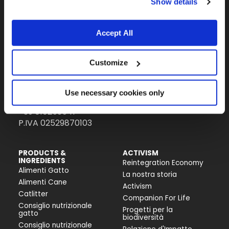
Show details
Il brand attivista 100% di proprietà della
Accept All
Fondazione Capellino
Customize
Almo Nature Benefit S.p.A.
Piazza dei Giustiniani 6
Use necessary cookies only
16123 Genova
+39 010253541
P.IVA 02529870103
PRODUCTS &
ACTIVISM
INGREDIENTS
Reintegration Economy
Alimenti Gatto
La nostra storia
Alimenti Cane
Activism
Catlitter
Companion For Life
Consiglio nutrizionale
Progetti per la
gatto
biodiversità
Consiglio nutrizionale