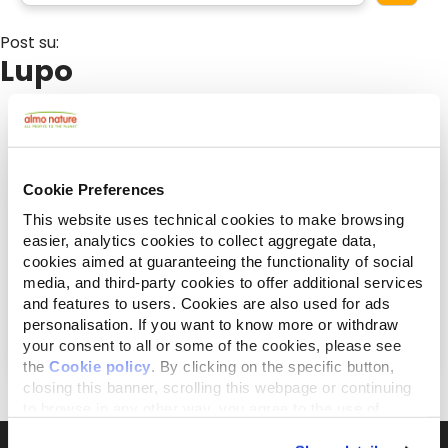
Post su:
Lupo
Cookie Preferences
This website uses technical cookies to make browsing
easier, analytics cookies to collect aggregate data,
cookies aimed at guaranteeing the functionality of social
media, and third-party cookies to offer additional services
and features to users. Cookies are also used for ads
giugno 23, 2022
personalisation. If you want to know more or withdraw
Storia di un ritorno: il lupo appenninico
your consent to all or some of the cookies, please see
the
Cookie policy
. By clicking on the specific button,
closing this banner, scrolling this webpage or continuing
to browse in any other way, you agree to the use of
cookies.