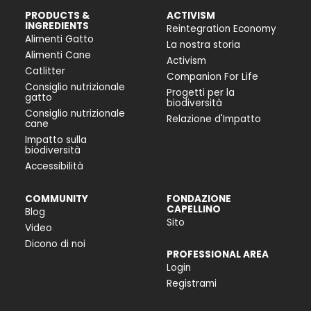
PRODUCTS &
ACTIVISM
INGREDIENTS
Reintegration Economy
Alimenti Gatto
La nostra storia
Alimenti Cane
Activism
Catlitter
Companion For Life
Consiglio nutrizionale
Progetti per la
gatto
biodiversità
Consiglio nutrizionale
Relazione d'Impatto
cane
Impatto sulla
biodiversità
Accessibilità
COMMUNITY
FONDAZIONE
CAPELLINO
Blog
Sito
Video
Dicono di noi
PROFESSIONAL AREA
Login
Registrami