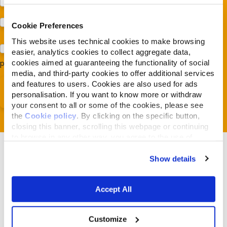
Protezione dei cani e dei gatti (Almo Nature)
Prodotti (Almo Nature)
Cookie Preferences
This website uses technical cookies to make browsing
Acconsento al trattamento dei miei dati e dichiaro di aver
easier, analytics cookies to collect aggregate data,
cookies aimed at guaranteeing the functionality of social
preso visione della
Privacy Policy
*
media, and third-party cookies to offer additional services
and features to users. Cookies are also used for ads
personalisation. If you want to know more or withdraw
your consent to all or some of the cookies, please see
the
Cookie policy
. By clicking on the specific button,
closing this banner, scrolling this webpage or continuing
to browse in any other way, you agree to the use of
cookies.
Show details
Accept All
Verwandte Artikel
Customize