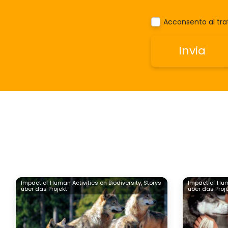
Acconsento al trat
Impact of Human Activities on Biodiversity,
Storys
Impact of Huma
über das Projekt
über das Proj