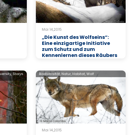
Mai 14,2015
„Die Kunst des Wolfseins“:
Eine einzigartige Initiative
zum Schutz und zum
Kennenlernen dieses Räubers
versity,
Storys
Biodiversität,
Natur,
Habitat,
Wolf
Mai 14,2015