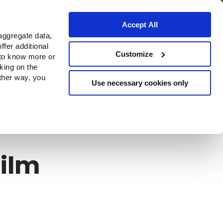
Accept All
aggregate data,
ffer additional
Bezugsquellen
Customize
 to know more or
cking on the
other way, you
Use necessary cookies only
film