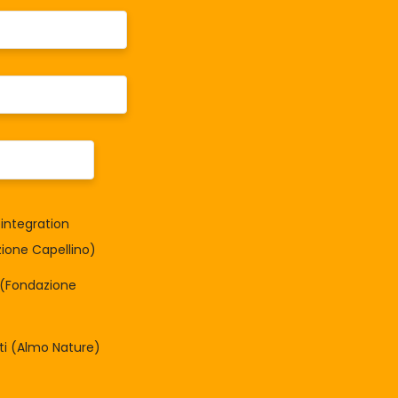
integration
one Capellino)
à (Fondazione
tti (Almo Nature)