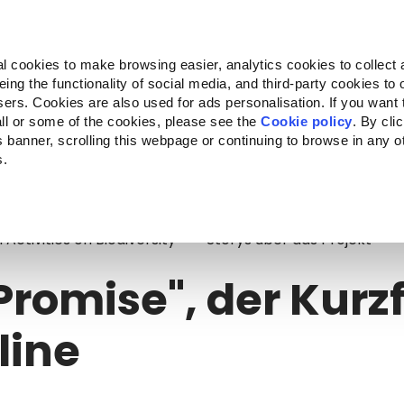
Almo Nature
Fondazione Capellino
REcommunity
l cookies to make browsing easier, analytics cookies to collect 
ng the functionality of social media, and third-party cookies to o
kte
Companion for Life
Ausschreibung
Über uns
sers. Cookies are also used for ads personalisation. If you want
ll or some of the cookies, please see the
Cookie policy
. By cli
is banner, scrolling this webpage or continuing to browse in any 
s.
romise", der Kurzfilm ist online
ctivities on Biodiversity
Storys über das Projekt
Promise", der Kurz
line