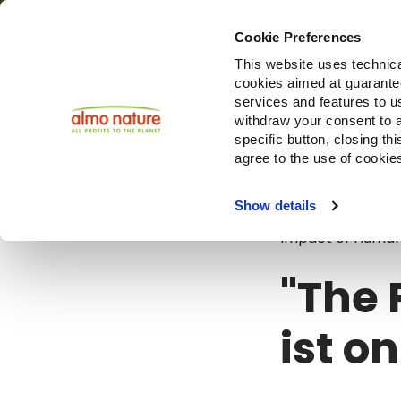
Cookie Preferences
This website uses technica
cookies aimed at guaranteei
Produ
services and features to u
withdraw your consent to a
specific button, closing th
agree to the use of cookie
Blog
"The P
Show details
Impact of Human A
"The 
ist on