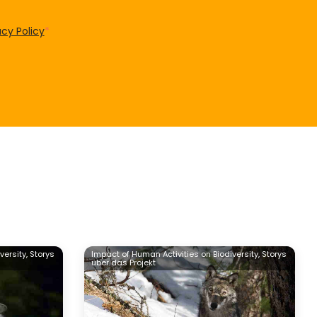
acy Policy
*
versity,
Storys
Impact of Human Activities on Biodiversity,
Storys
über das Projekt