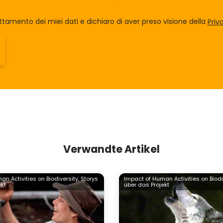
tamento dei miei dati e dichiaro di aver preso visione della
Priv
Verwandte Artikel
n Activities on Biodiversity,
Storys
Impact of Human Activities on Biodi
ekt
über das Projekt