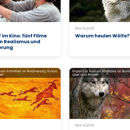
Mai 14,2015
 im Kino: fünf Filme
Warum heulen Wölfe?
n Realismus und
ierung
n Activities on Biodiversity,
Storys
Impact of Human Activities on Biodi
ekt
über das Projekt
Mai 14,2015