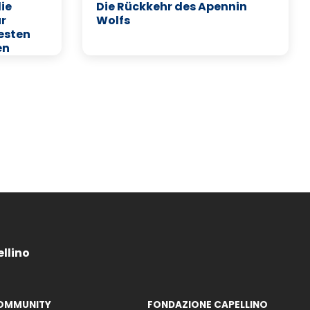
ie
Die Rückkehr des Apennin
ur
Wolfs
esten
en
ellino
OMMUNITY
FONDAZIONE CAPELLINO