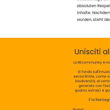
absoluten Respek
Inhalte. Nachdem
wurden, steht der
Unisciti a
La REcommunity è riv
Si fonda sull'intui
senza limite, come og
biodiversità, al cen
generato con l'est
quanto estrae) è qua
È la Reinteg
Nome
*