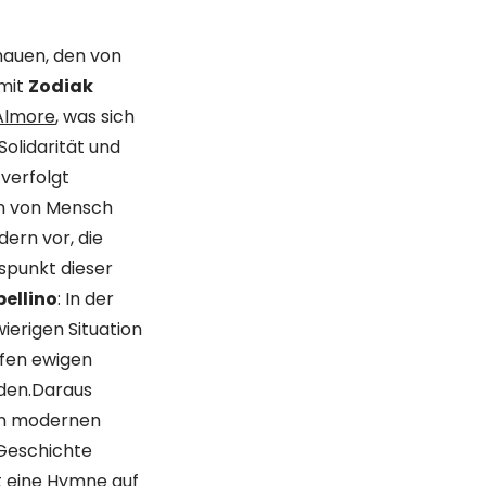
hauen, den von
 mit
Zodiak
Almore
, was sich
olidarität und
verfolgt
en von Mensch
dern vor, die
spunkt dieser
pellino
: In der
ierigen Situation
fen ewigen
rden.Daraus
von modernen
 Geschichte
t eine Hymne auf