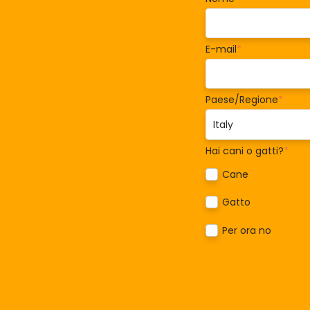
E-mail
*
Paese/Regione
*
Hai cani o gatti?
*
Cane
Gatto
Per ora no