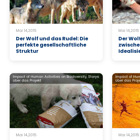
Mai 14,2015
Mai 14,2015
Der Wolf und das Rudel: Die
Der Wolf
perfekte gesellschaftliche
zwische
Struktur
Idealis
Impact of Human Activities on Biodiversity,
Storys
Impact of Huma
über das Projekt
über das Proj
Mai 14,2015
Mai 14,2015