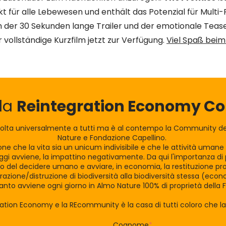
t für alle Lebewesen und enthält das Potenzial für Multi
 der 30 Sekunden lange Trailer und der emotionale Tease
 vollständige Kurzfilm jetzt zur Verfügung.
Viel Spaß bei
lla
Reintegration Economy 
olta universalmente a tutti ma è al contempo la Community dei
Nature e Fondazione Capellino.
zione che la vita sia un unicum indivisibile e che le attività uman
gi avviene, la impattino negativamente. Da qui l'importanza di po
tro del decidere umano e avviare, in economia, la restituzione pro
razione/distruzione di biodiversità alla biodiversità stessa (eco
nto avviene ogni giorno in Almo Nature 100% di proprietà della 
ration Economy e la REcommunity è la casa di tutti coloro che 
Cognome
*