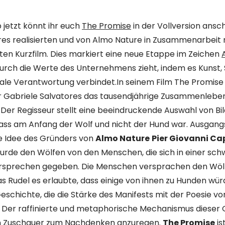
b jetzt könnt ihr euch
The Promise
in der Vollversion ansc
res realisierten und von Almo Nature in Zusammenarbeit
ten Kurzfilm. Dies markiert eine neue Etappe im Zeichen
durch die Werte des Unternehmens zieht, indem es Kunst, S
iale Verantwortung verbindet.In seinem Film The Promise 
r Gabriele Salvatores das tausendjährige Zusammenleb
Der Regisseur stellt eine beeindruckende Auswahl von Bil
dass am Anfang der Wolf und nicht der Hund war. Ausgang
ie Idee des Gründers von
Almo Nature
Pier Giovanni Ca
rde den Wölfen von den Menschen, die sich in einer schw
ersprechen gegeben. Die Menschen versprachen den Wöl
s Rudel es erlaubte, dass einige von ihnen zu Hunden wü
 Geschichte, die die Stärke des Manifests mit der Poesie 
 Der raffinierte und metaphorische Mechanismus dieser
en Zuschauer zum Nachdenken anzuregen.
The Promise
is