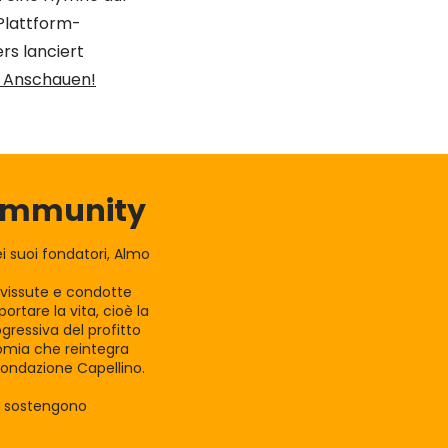
-Plattform-
rs lanciert
m Anschauen!
Community
 suoi fondatori, Almo
e vissute e condotte
rtare la vita, cioè la
gressiva del profitto
nomia che reintegra
Fondazione Capellino.
la sostengono