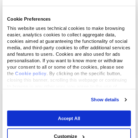
Cookie Preferences
This website uses technical cookies to make browsing
easier, analytics cookies to collect aggregate data,
cookies aimed at guaranteeing the functionality of social
media, and third-party cookies to offer additional services
and features to users. Cookies are also used for ads
juli 29, 2015
personalisation. If you want to know more or withdraw
Knuffel de hond: ‘zijn oogpunt'
your consent to all or some of the cookies, please see
the
Cookie policy
. By clicking on the specific button,
closing this banner, scrolling this webpage or continuing
to browse in any other way, you agree to the use of
cookies.
Show details
Accept All
Customize