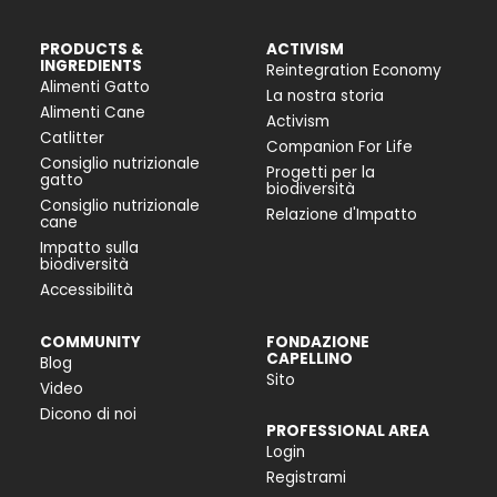
PRODUCTS &
ACTIVISM
INGREDIENTS
Reintegration Economy
Alimenti Gatto
La nostra storia
Alimenti Cane
Activism
Catlitter
Companion For Life
Consiglio nutrizionale
Progetti per la
gatto
biodiversità
Consiglio nutrizionale
Relazione d'Impatto
cane
Impatto sulla
biodiversità
Accessibilità
COMMUNITY
FONDAZIONE
CAPELLINO
Blog
Sito
Video
Dicono di noi
PROFESSIONAL AREA
Login
Registrami