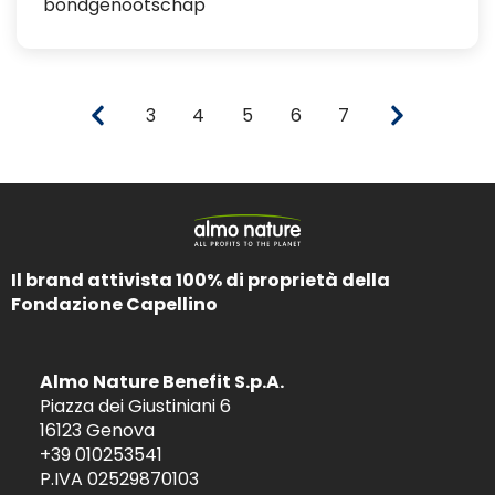
bondgenootschap
3
4
5
6
7
Il brand attivista 100% di proprietà della
Fondazione Capellino
Almo Nature Benefit S.p.A.
Piazza dei Giustiniani 6
16123 Genova
+39 010253541
P.IVA 02529870103