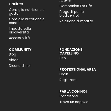
Activism
Catlitter
Companion For Life
Consiglio nutrizionale
Progetti per la
gatto
biodiversità
Consiglio nutrizionale
Relazione d'Impatto
cane
Impatto sulla
biodiversità
Accessibilità
COMMUNITY
FONDAZIONE
CAPELLINO
Blog
Sito
Video
Dicono di noi
PROFESSIONAL AREA
Login
Registrami
PARLA CON NOI
Contattaci
Trova un negozio