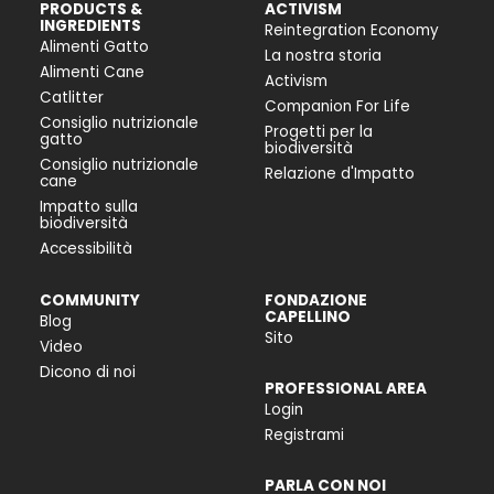
PRODUCTS &
ACTIVISM
INGREDIENTS
Reintegration Economy
Alimenti Gatto
La nostra storia
Alimenti Cane
Activism
Catlitter
Companion For Life
Consiglio nutrizionale
Progetti per la
gatto
biodiversità
Consiglio nutrizionale
Relazione d'Impatto
cane
Impatto sulla
biodiversità
Accessibilità
COMMUNITY
FONDAZIONE
CAPELLINO
Blog
Sito
Video
Dicono di noi
PROFESSIONAL AREA
Login
Registrami
PARLA CON NOI