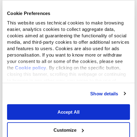
Cookie Preferences
This website uses technical cookies to make browsing
easier, analytics cookies to collect aggregate data,
cookies aimed at guaranteeing the functionality of social
media, and third-party cookies to offer additional services
and features to users. Cookies are also used for ads
personalisation. If you want to know more or withdraw
your consent to all or some of the cookies, please see
the
Cookie policy
. By clicking on the specific button,
closing this banner, scrolling this webpage or continuing
mai 25, 2019
to browse in any other way, you agree to the use of
Les chats sauvages: élégants, insaisissables et
cookies.
en...
Show details
Accept All
Customize