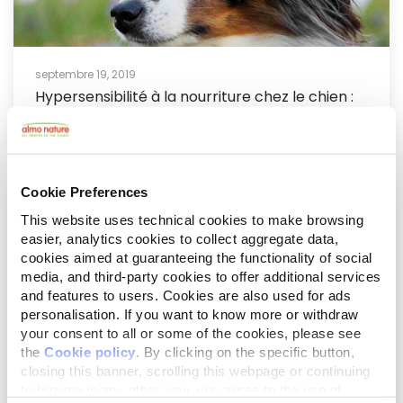
septembre 19, 2019
Hypersensibilité à la nourriture chez le chien :
q...
Cookie Preferences
This website uses technical cookies to make browsing
easier, analytics cookies to collect aggregate data,
cookies aimed at guaranteeing the functionality of social
media, and third-party cookies to offer additional services
and features to users. Cookies are also used for ads
personalisation. If you want to know more or withdraw
your consent to all or some of the cookies, please see
the
Cookie policy
. By clicking on the specific button,
closing this banner, scrolling this webpage or continuing
septembre 17, 2019
to browse in any other way, you agree to the use of
Témoignage : Une famille d'accueil nous fait