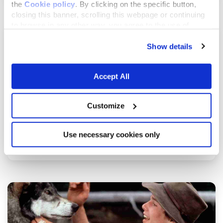
the
Cookie policy
. By clicking on the specific button,
closing this banner, scrolling this webpage or continuing
to browse in any other way, you agree to the use of
cookies.
Show details
Accept All
Customize
marzo 8, 2015
Use necessary cookies only
Perché i lupi ululano? I significati del verso uti...