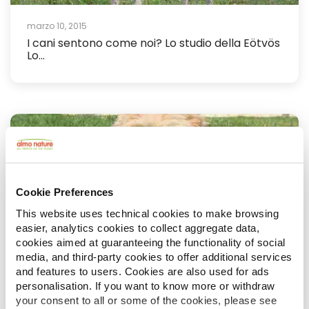
marzo 10, 2015
I cani sentono come noi? Lo studio della Eötvös
Lo...
Cookie Preferences
This website uses technical cookies to make browsing
easier, analytics cookies to collect aggregate data,
cookies aimed at guaranteeing the functionality of social
marzo 8, 2015
media, and third-party cookies to offer additional services
and features to users. Cookies are also used for ads
Adottare un cane ‘imperfetto': la storia di
Marnie...
personalisation. If you want to know more or withdraw
your consent to all or some of the cookies, please see