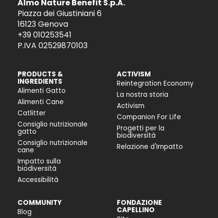
Almo Nature Benefit S.p.A.
Piazza dei Giustiniani 6
16123 Genova
+39 010253541
P.IVA 02529870103
PRODUCTS &
ACTIVISM
INGREDIENTS
Reintegration Economy
Alimenti Gatto
La nostra storia
Alimenti Cane
Activism
Catlitter
Companion For Life
Consiglio nutrizionale
Progetti per la
gatto
biodiversità
Consiglio nutrizionale
Relazione d'Impatto
cane
Impatto sulla
biodiversità
Accessibilità
COMMUNITY
FONDAZIONE
CAPELLINO
Blog