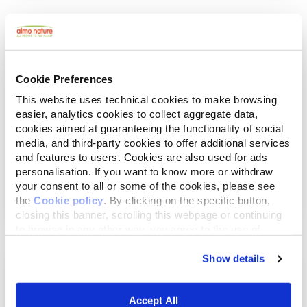
Cookie Preferences
This website uses technical cookies to make browsing
easier, analytics cookies to collect aggregate data,
cookies aimed at guaranteeing the functionality of social
media, and third-party cookies to offer additional services
and features to users. Cookies are also used for ads
Oktober 13, 2015
personalisation. If you want to know more or withdraw
Der einem Obdachlosen in Frankreich
your consent to all or some of the cookies, please see
entrissene Hun...
the
Cookie policy
. By clicking on the specific button,
closing this banner, scrolling this webpage or continuing
to browse in any other way, you agree to the use of
cookies.
Show details
Accept All